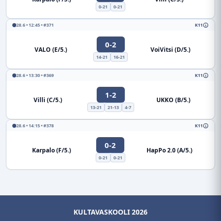
0-21
0-21
28.6 • 12:45 • #371
K11
0-2
VALO (E/5.)
VoiVitsi (D/5.)
14-21
16-21
28.6 • 13:30 • #369
K11
1-2
Villi (C/5.)
UKKO (B/5.)
13-21
21-13
4-7
28.6 • 14:15 • #378
K11
0-2
Karpalo (F/5.)
HapPo 2.0 (A/5.)
0-21
0-21
KULTAVASKOOLI 2026