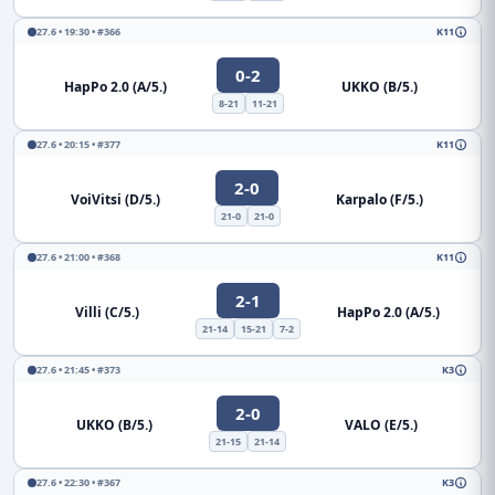
27.6 • 19:30 • #366
K11
0-2
HapPo 2.0 (A/5.)
UKKO (B/5.)
8-21
11-21
27.6 • 20:15 • #377
K11
2-0
VoiVitsi (D/5.)
Karpalo (F/5.)
21-0
21-0
27.6 • 21:00 • #368
K11
2-1
Villi (C/5.)
HapPo 2.0 (A/5.)
21-14
15-21
7-2
27.6 • 21:45 • #373
K3
2-0
UKKO (B/5.)
VALO (E/5.)
21-15
21-14
27.6 • 22:30 • #367
K3