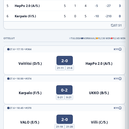
5
HapPo 2.0 (A/5.)
5
1
4
-5
-27
3
6
Karpalo (F/5.)
5
0
5
-10
-210
0
07.51
OTTELUT
TULOSSA
NORMAALI
YLI 30 MIN
YLI 45 MIN
27.6 • 17:15 • #364
K11
2-0
VoiVitsi (D/5.)
HapPo 2.0 (A/5.)
21-11
21-6
27.6 • 18:00 • #374
K11
0-2
Karpalo (F/5.)
UKKO (B/5.)
0-21
0-21
27.6 • 18:45 • #370
K11
2-0
VALO (E/5.)
Villi (C/5.)
21-19
21-20