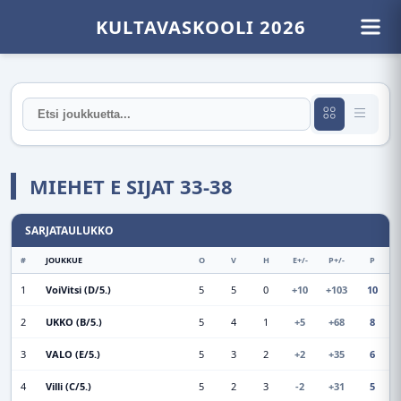
KULTAVASKOOLI 2026
MIEHET E SIJAT 33-38
SARJATAULUKKO
#
JOUKKUE
O
V
H
E+/-
P+/-
P
1
VoiVitsi (D/5.)
5
5
0
+10
+103
10
2
UKKO (B/5.)
5
4
1
+5
+68
8
3
VALO (E/5.)
5
3
2
+2
+35
6
4
Villi (C/5.)
5
2
3
-2
+31
5