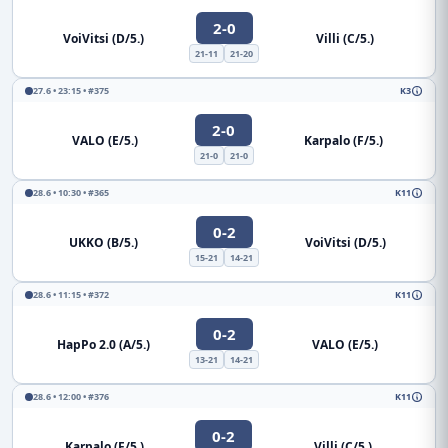
2-0
VoiVitsi (D/5.)
Villi (C/5.)
21-11
21-20
27.6 • 23:15 • #375
K3
2-0
VALO (E/5.)
Karpalo (F/5.)
21-0
21-0
28.6 • 10:30 • #365
K11
0-2
UKKO (B/5.)
VoiVitsi (D/5.)
15-21
14-21
28.6 • 11:15 • #372
K11
0-2
HapPo 2.0 (A/5.)
VALO (E/5.)
13-21
14-21
28.6 • 12:00 • #376
K11
0-2
Karpalo (F/5.)
Villi (C/5.)