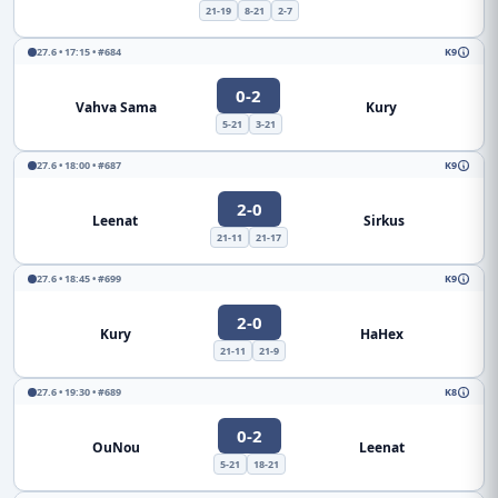
21-19
8-21
2-7
27.6 • 17:15 • #684
K9
0-2
Vahva Sama
Kury
5-21
3-21
27.6 • 18:00 • #687
K9
2-0
Leenat
Sirkus
21-11
21-17
27.6 • 18:45 • #699
K9
2-0
Kury
HaHex
21-11
21-9
27.6 • 19:30 • #689
K8
0-2
OuNou
Leenat
5-21
18-21