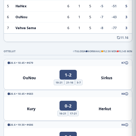
5
HaHex
6
1
5
-5
-51
5
6
OuNou
6
1
5
-7
-43
3
7
Vahva Sama
6
1
5
-8
-77
3
11.16
OTTELUT
TULOSSA
NORMAALI
YLI 30 MIN
YLI 45 MIN
26.6 • 18:45 • #679
K7
1-2
OuNou
Sirkus
18-21
21-16
5-7
26.6 • 18:45 • #683
K8
0-2
Kury
Herkut
16-21
17-21
26.6 • 19:30 • #686
K6