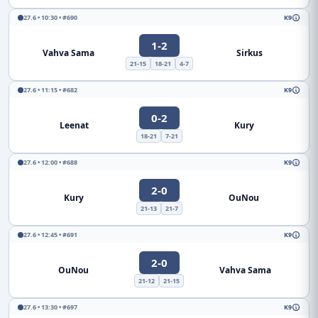
27.6 • 10:30 • #690
K9
1-2
Vahva Sama
Sirkus
21-15
18-21
4-7
27.6 • 11:15 • #682
K9
0-2
Leenat
Kury
18-21
7-21
27.6 • 12:00 • #688
K9
2-0
Kury
OuNou
21-13
21-7
27.6 • 12:45 • #691
K9
2-0
OuNou
Vahva Sama
21-12
21-15
27.6 • 13:30 • #697
K9