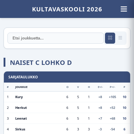
KULTAVASKOOLI 2026
NAISET C LOHKO D
SARJATAULUKKO
#
JOUKKUE
O
V
H
E+/-
P+/-
P
1
Kury
6
5
1
+8
+105
10
2
Herkut
6
5
1
+8
+52
10
3
Leenat
6
5
1
+7
+68
10
4
Sirkus
6
3
3
-3
-54
6