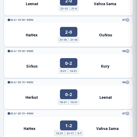
2-0
Leenat
Vahva Sama
21-13
21-4
26.6 • 19:30 • #696
K7
2-0
HaHex
OuNou
21-18
21-16
26.6 • 19:30 • #685
K8
0-2
Sirkus
Kury
9-21
14-21
26.6 • 20:15 • #692
K6
0-2
Herkut
Leenat
18-21
13-21
26.6 • 20:15 • #694
K7
1-2
HaHex
Vahva Sama
12-21
21-17
3-7