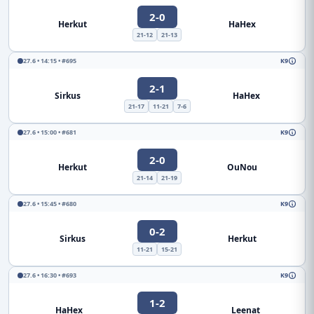
2-0
Herkut
HaHex
21-12
21-13
27.6 • 14:15 • #695
K9
2-1
Sirkus
HaHex
21-17
11-21
7-6
27.6 • 15:00 • #681
K9
2-0
Herkut
OuNou
21-14
21-19
27.6 • 15:45 • #680
K9
0-2
Sirkus
Herkut
11-21
15-21
27.6 • 16:30 • #693
K9
1-2
HaHex
Leenat