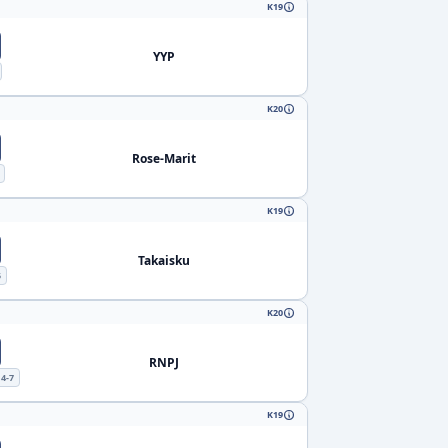
K19
YYP
K20
Rose-Marit
K19
Takaisku
5
K20
RNPJ
4-7
K19