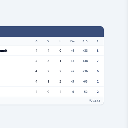
O
V
H
E+/-
P+/-
P
mmit
4
4
0
+5
+33
8
4
3
1
+4
+48
7
4
2
2
+2
+36
6
4
1
3
-5
-65
2
4
0
4
-6
-52
2
04.44