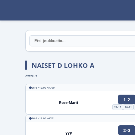
NAISET D LOHKO A
OTTELUT
26.6 • 12:00 • #700
1-2
Rose-Marit
21-15
20-21
26.6 • 12:00 • #701
2-0
YYP