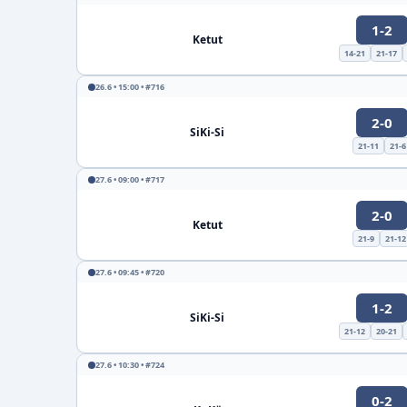
1-2
Ketut
14-21
21-17
26.6 • 15:00 • #716
2-0
SiKi-Si
21-11
21-6
27.6 • 09:00 • #717
2-0
Ketut
21-9
21-12
27.6 • 09:45 • #720
1-2
SiKi-Si
21-12
20-21
27.6 • 10:30 • #724
0-2