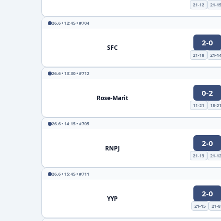
21-12
21-1
26.6 • 12:45 • #704
2-0
SFC
21-18
21-1
26.6 • 13:30 • #712
0-2
Rose-Marit
11-21
18-2
26.6 • 14:15 • #705
2-0
RNPJ
21-13
21-1
26.6 • 15:45 • #711
2-0
YYP
21-15
21-8