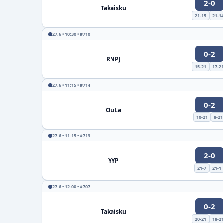
2-0
Takaisku
21-15
21-1
27.6 • 10:30 • #710
0-2
RNPJ
15-21
17-2
27.6 • 11:15 • #714
0-2
OuLa
10-21
8-21
27.6 • 11:15 • #713
2-0
YYP
21-7
21-1
27.6 • 12:00 • #707
0-2
Takaisku
20-21
18-2