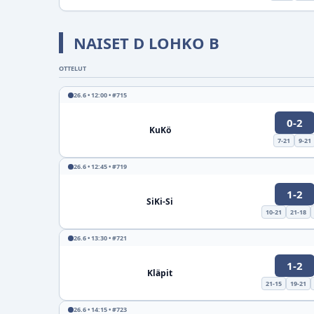
NAISET D LOHKO B
OTTELUT
26.6 • 12:00 • #715
0-2
KuKö
7-21
9-21
26.6 • 12:45 • #719
1-2
SiKi-Si
10-21
21-18
26.6 • 13:30 • #721
1-2
Kläpit
21-15
19-21
26.6 • 14:15 • #723