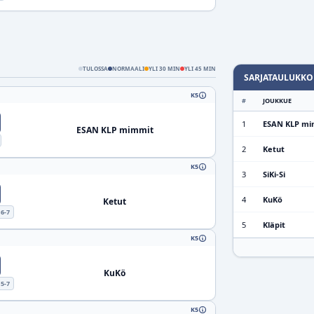
TULOSSA
NORMAALI
YLI 30 MIN
YLI 45 MIN
SARJATAULUKKO
K5
#
JOUKKUE
1
ESAN KLP mi
ESAN KLP mimmit
2
Ketut
K5
3
SiKi-Si
4
KuKö
Ketut
6-7
5
Kläpit
K5
KuKö
5-7
K5