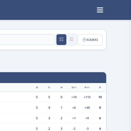
KAIKKI
O
V
H
E+/-
P+/-
P
5
5
0
+10
+115
10
5
4
1
+6
+48
8
5
3
2
+1
+9
6
5
2
3
-2
-3
4