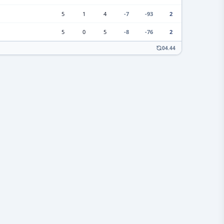
5
1
4
-7
-93
2
5
0
5
-8
-76
2
04.44