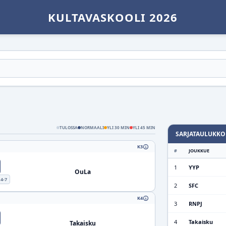
KULTAVASKOOLI 2026
TULOSSA
NORMAALI
YLI 30 MIN
YLI 45 MIN
SARJATAULUKKO
K3
#
JOUKKUE
1
YYP
OuLa
4-7
2
SFC
K4
3
RNPJ
4
Takaisku
Takaisku