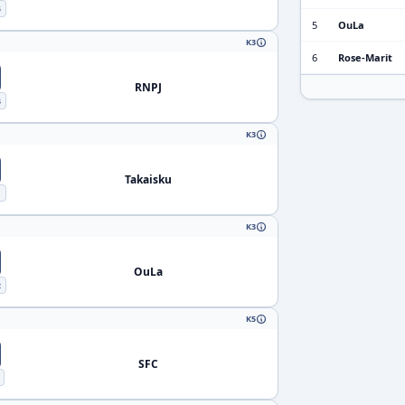
5
5
OuLa
K3
6
Rose-Marit
RNPJ
4
K3
Takaisku
1
K3
OuLa
2
K5
SFC