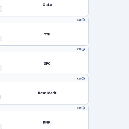
OuLa
4
K20
YYP
1
K19
SFC
K20
Rose-Marit
K19
RNPJ
1