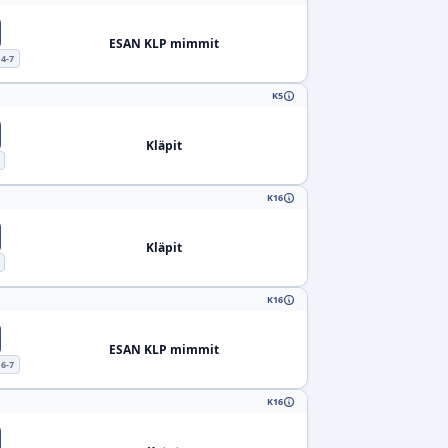
ESAN KLP mimmit
4-7
K5
Kläpit
K16
Kläpit
K16
ESAN KLP mimmit
6-7
K16