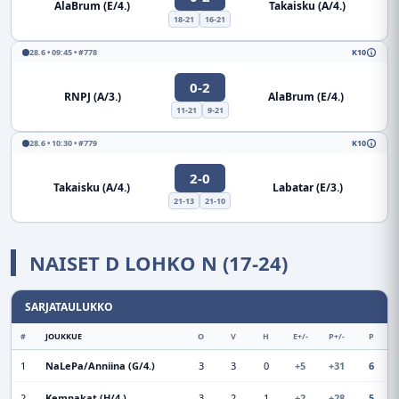
AlaBrum (E/4.)
Takaisku (A/4.)
18-21
16-21
28.6 • 09:45 • #778
K10
0-2
RNPJ (A/3.)
AlaBrum (E/4.)
11-21
9-21
28.6 • 10:30 • #779
K10
2-0
Takaisku (A/4.)
Labatar (E/3.)
21-13
21-10
NAISET D LOHKO N (17-24)
SARJATAULUKKO
#
JOUKKUE
O
V
H
E+/-
P+/-
P
1
NaLePa/Anniina (G/4.)
3
3
0
+5
+31
6
2
Kempakat (H/4.)
3
2
1
+2
+28
5