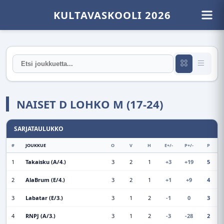
KULTAVASKOOLI 2026
NAISET D LOHKO M (17-24)
SARJATAULUKKO
#
JOUKKUE
O
V
H
E+/-
P+/-
P
1
Takaisku (A/4.)
3
2
1
+3
+19
5
2
AlaBrum (E/4.)
3
2
1
+1
+9
4
3
Labatar (E/3.)
3
1
2
-1
0
3
4
RNPJ (A/3.)
3
1
2
-3
-28
2