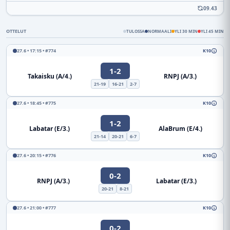
09.43
OTTELUT
TULOSSA
NORMAALI
YLI 30 MIN
YLI 45 MIN
27.6 • 17:15 • #774
K10
1-2
Takaisku (A/4.)
RNPJ (A/3.)
21-19
16-21
2-7
27.6 • 18:45 • #775
K10
1-2
Labatar (E/3.)
AlaBrum (E/4.)
21-14
20-21
6-7
27.6 • 20:15 • #776
K10
0-2
RNPJ (A/3.)
Labatar (E/3.)
20-21
8-21
27.6 • 21:00 • #777
K10
0-2