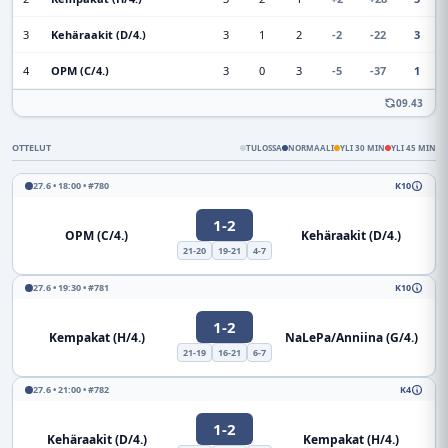
3
Kehäraakit (D/4.)
3
1
2
-2
-22
3
4
OPM (C/4.)
3
0
3
-5
-37
1
09.43
OTTELUT
TULOSSA
NORMAALI
YLI 30 MIN
YLI 45 MIN
27.6 • 18:00 • #780
K10
1-2
OPM (C/4.)
Kehäraakit (D/4.)
21-20
19-21
4-7
27.6 • 19:30 • #781
K10
1-2
Kempakat (H/4.)
NaLePa/Anniina (G/4.)
21-19
16-21
6-7
27.6 • 21:00 • #782
K4
1-2
Kehäraakit (D/4.)
Kempakat (H/4.)