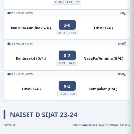
21-18
14-21
0-7
27.6 • 21:00 • #783
K5
2-0
NaLePa/Anniina (G/4.)
OPM (C/4.)
21-18
21-12
28.6 • 09:45 • #784
K16
0-2
Kehäraakit (D/4.)
NaLePa/Anniina (G/4.)
13-21
14-21
28.6 • 10:30 • #785
K16
0-2
OPM (C/4.)
Kempakat (H/4.)
12-21
9-21
NAISET D SIJAT 23-24
OTTELUT
TULOSSA
NORMAALI
YLI 30 MIN
YLI 45 MIN