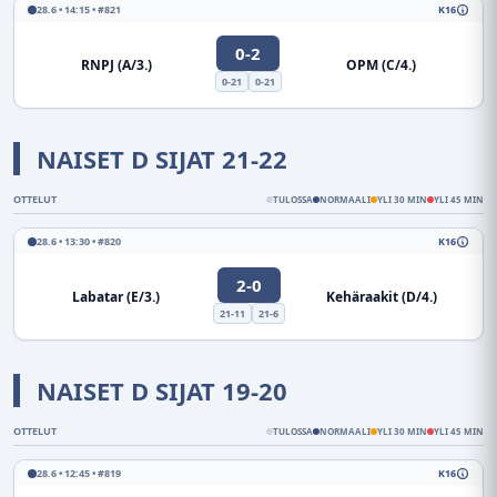
28.6 • 14:15 • #821
K16
0-2
RNPJ (A/3.)
OPM (C/4.)
0-21
0-21
NAISET D SIJAT 21-22
OTTELUT
TULOSSA
NORMAALI
YLI 30 MIN
YLI 45 MIN
28.6 • 13:30 • #820
K16
2-0
Labatar (E/3.)
Kehäraakit (D/4.)
21-11
21-6
NAISET D SIJAT 19-20
OTTELUT
TULOSSA
NORMAALI
YLI 30 MIN
YLI 45 MIN
28.6 • 12:45 • #819
K16