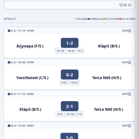
16.12
OTTELUT
TULOSSA
NORMAALI
YLI 30 MIN
YLI 45 MIN
27.6 • 17:15 • #798
K17
1-2
Ärjynapa (F/5.)
Kläpit (B/5.)
21-19
19-21
5-7
27.6 • 18:00 • #799
K17
0-2
VarsiNaiset (C/5.)
TerLe N60 (H/5.)
8-21
10-21
28.6 • 11:15 • #802
K17
2-1
Kläpit (B/5.)
TerLe N60 (H/5.)
7-21
21-16
7-5
28.6 • 12:00 • #803
K17
2-0