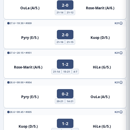
2-0
OuLa (A/5.)
Rose-Marit (A/6.)
21-14
21-12
27.6 • 19:30 • #809
K21
2-0
Pyry (E/5.)
Kuop (D/5.)
21-16
21-15
27.6 • 20:15 • #951
K21
1-2
Rose-Marit (A/6.)
HiLe (G/5.)
21-14
15-21
4-7
28.6 • 09:00 • #804
K21
0-2
Pyry (E/5.)
OuLa (A/5.)
20-21
14-21
28.6 • 09:45 • #805
K21
1-2
Kuop (D/5.)
HiLe (G/5.)