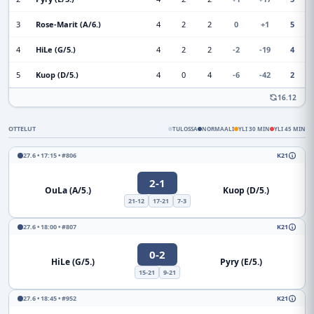
3
Rose-Marit (A/6.)
4
2
2
0
+1
5
4
HiLe (G/5.)
4
2
2
-2
-19
4
5
Kuop (D/5.)
4
0
4
-6
-42
2
16.12
OTTELUT
TULOSSA
NORMAALI
YLI 30 MIN
YLI 45 MIN
27.6 • 17:15 • #806
K21
2-1
OuLa (A/5.)
Kuop (D/5.)
21-12
17-21
7-3
27.6 • 18:00 • #807
K21
0-2
HiLe (G/5.)
Pyry (E/5.)
15-21
9-21
27.6 • 18:45 • #952
K21