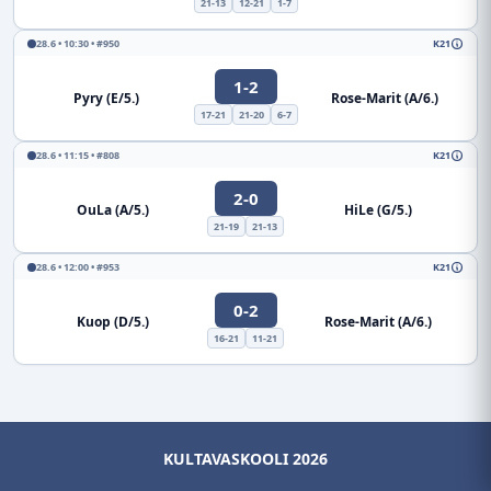
21-13
12-21
1-7
28.6 • 10:30 • #950
K21
1-2
Pyry (E/5.)
Rose-Marit (A/6.)
17-21
21-20
6-7
28.6 • 11:15 • #808
K21
2-0
OuLa (A/5.)
HiLe (G/5.)
21-19
21-13
28.6 • 12:00 • #953
K21
0-2
Kuop (D/5.)
Rose-Marit (A/6.)
16-21
11-21
KULTAVASKOOLI 2026