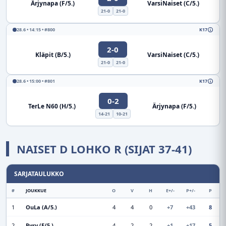
Ärjynapa (F/5.)
VarsiNaiset (C/5.)
21-0
21-0
28.6 • 14:15 • #800
K17
2-0
Kläpit (B/5.)
VarsiNaiset (C/5.)
21-0
21-0
28.6 • 15:00 • #801
K17
0-2
TerLe N60 (H/5.)
Ärjynapa (F/5.)
14-21
10-21
NAISET D LOHKO R (SIJAT 37-41)
SARJATAULUKKO
#
JOUKKUE
O
V
H
E+/-
P+/-
P
1
OuLa (A/5.)
4
4
0
+7
+43
8
2
Pyry (E/5.)
4
2
2
+1
+17
5