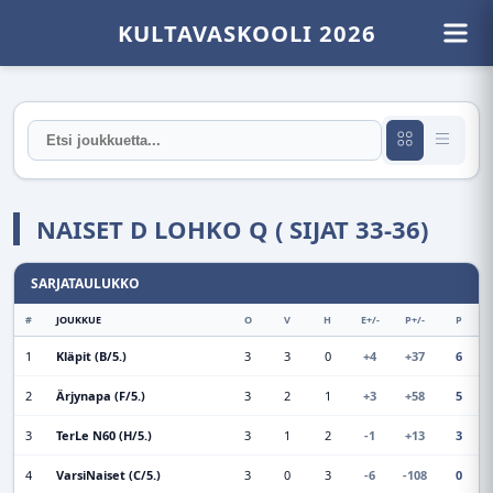
KULTAVASKOOLI 2026
NAISET D LOHKO Q ( SIJAT 33-36)
SARJATAULUKKO
#
JOUKKUE
O
V
H
E+/-
P+/-
P
1
Kläpit (B/5.)
3
3
0
+4
+37
6
2
Ärjynapa (F/5.)
3
2
1
+3
+58
5
3
TerLe N60 (H/5.)
3
1
2
-1
+13
3
4
VarsiNaiset (C/5.)
3
0
3
-6
-108
0