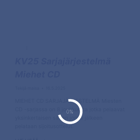
2025
|
MIEHET CD
KV25 Sarjajärjestelmä
Miehet CD
Tekijä
maisa
16.5.2025
MIEHET CD SARJAJÄRJESTELMÄ Miesten
CD -sarjassa on 8 joukkuetta jotka pelaavat
yksinkertaisen sarjan jonka jälkeen
pelataan sijoitusottelut.