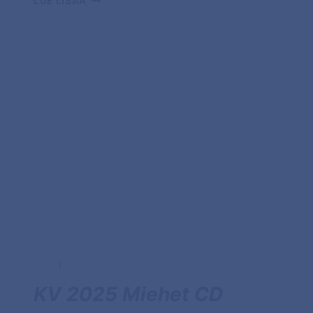
LUE LISÄÄ
2025
|
MIEHET CD
KV 2025 Miehet CD